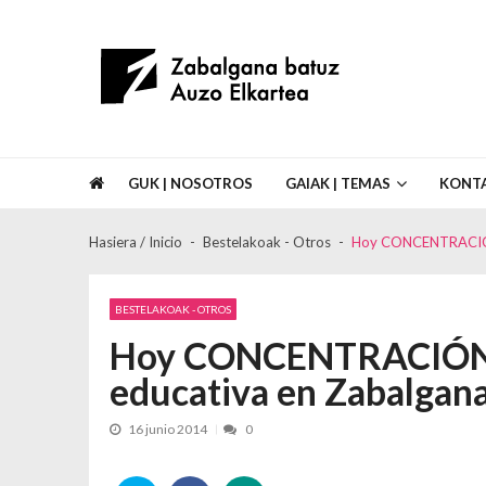
Skip to navigation
Skip to content
Asociación de Vecinos Zabalgana Bat
GUK | NOSOTROS
GAIAK | TEMAS
KONT
Hasiera / Inicio
Bestelakoak - Otros
Hoy CONCENTRACIÓN e
BESTELAKOAK - OTROS
Hoy CONCENTRACIÓN en
educativa en Zabalgan
16 junio 2014
0