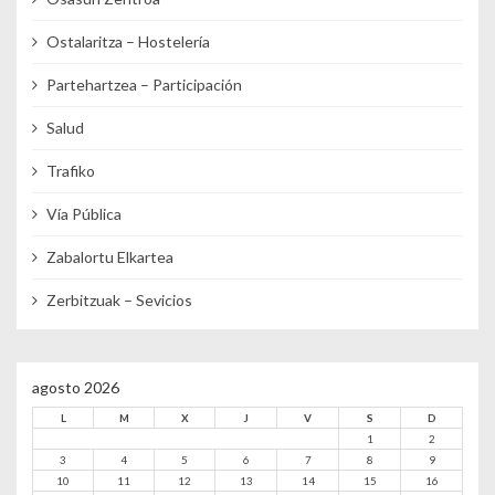
Ostalaritza – Hostelería
Partehartzea – Participación
Salud
Trafiko
Vía Pública
Zabalortu Elkartea
Zerbitzuak – Sevicios
agosto 2026
L
M
X
J
V
S
D
1
2
3
4
5
6
7
8
9
10
11
12
13
14
15
16