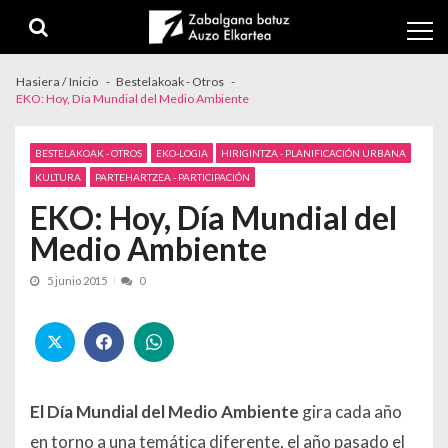
Skip to navigation
Skip to content
Hasiera / Inicio
Bestelakoak - Otros
EKO: Hoy, Día Mundial del Medio Ambiente
BESTELAKOAK - OTROS
EKO-LOGIA
HIRIGINTZA - PLANIFICACIÓN URBANA
KULTURA
PARTEHARTZEA - PARTICIPACIÓN
EKO: Hoy, Día Mundial del
Medio Ambiente
5 junio 2015
0
El Día Mundial del Medio Ambiente
gira cada año
en torno a una temática diferente, el año pasado el