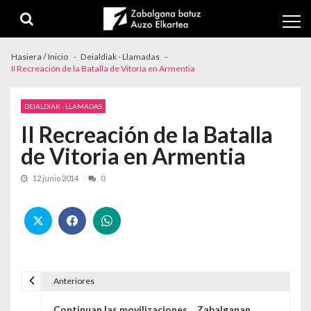
Skip to navigation
Skip to content
Hasiera / Inicio
Deialdiak - Llamadas
II Recreación de la Batalla de Vitoria en Armentia
DEIALDIAK - LLAMADAS
II Recreación de la Batalla
de Vitoria en Armentia
12 junio 2014
0
Anteriores
Navegación de entradas
Continuan las movilizaciones… Zabalganan