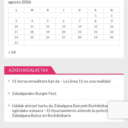
agosto 2026
L
M
X
J
V
S
D
1
2
3
4
5
6
7
8
9
10
11
12
13
14
15
16
17
18
19
20
21
22
23
24
25
26
27
28
29
30
31
« Jul
AZKEN BIDALKETAK
11 lerroa errealitate bat da – La Línea 11 es una realidad
Zabalganako Burger Fest
Udalak aintzat hartu du Zabalgana Batuzek Borinbizkarran
egindako eskaera – El Ayuntamiento atiende la petición de
Zabalgana Batuz en Borinbizkarra