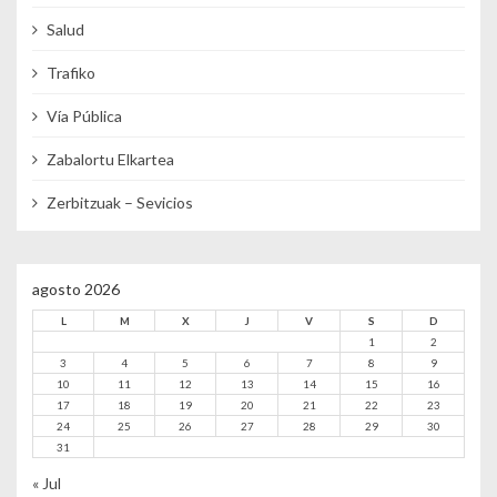
Salud
Trafiko
Vía Pública
Zabalortu Elkartea
Zerbitzuak – Sevicios
agosto 2026
L
M
X
J
V
S
D
1
2
3
4
5
6
7
8
9
10
11
12
13
14
15
16
17
18
19
20
21
22
23
24
25
26
27
28
29
30
31
« Jul