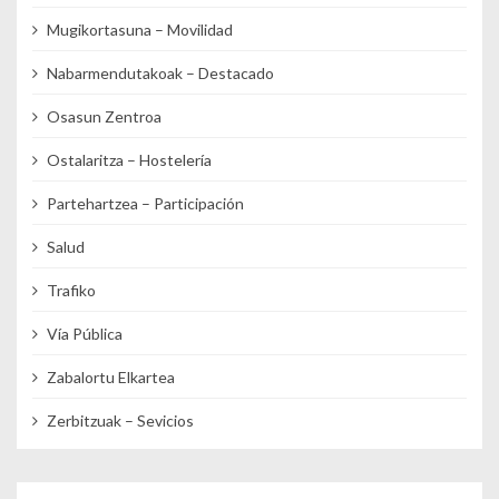
Mugikortasuna – Movilidad
Nabarmendutakoak – Destacado
Osasun Zentroa
Ostalaritza – Hostelería
Partehartzea – Participación
Salud
Trafiko
Vía Pública
Zabalortu Elkartea
Zerbitzuak – Sevicios