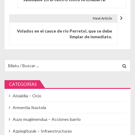
Next Article
Volados en el cauce de río Perretxi, que se debe
limpiar de inmediato.
Buscar para:
CATEGORÍAS
Aisialdia – Ocio
Armentia Ikastola
Auzo mugimendua – Acciones barrio
Azpiegiturak – Infraestructuras