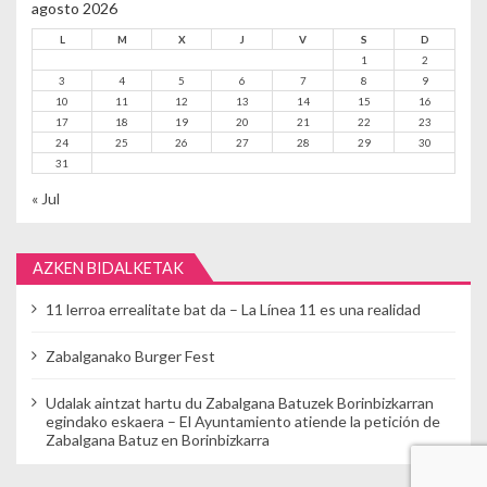
agosto 2026
L
M
X
J
V
S
D
1
2
3
4
5
6
7
8
9
10
11
12
13
14
15
16
17
18
19
20
21
22
23
24
25
26
27
28
29
30
31
« Jul
AZKEN BIDALKETAK
11 lerroa errealitate bat da – La Línea 11 es una realidad
Zabalganako Burger Fest
Udalak aintzat hartu du Zabalgana Batuzek Borinbizkarran
egindako eskaera – El Ayuntamiento atiende la petición de
Zabalgana Batuz en Borinbizkarra