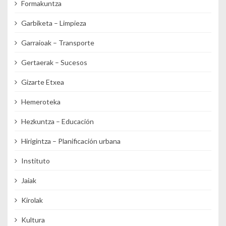
Formakuntza
Garbiketa – Limpieza
Garraioak – Transporte
Gertaerak – Sucesos
Gizarte Etxea
Hemeroteka
Hezkuntza – Educación
Hirigintza – Planificación urbana
Instituto
Jaiak
Kirolak
Kultura