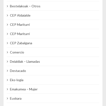
Bestelakoak – Otros
CEP Aldaialde
CEP Mariturri
CEP Mariturri
CEP Zabalgana
Comercio
Deialdiak – Llamadas
Destacado
Eko-logia
Emakumea – Mujer
Euskara