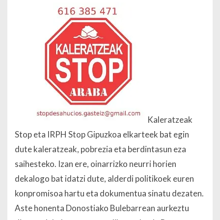
Kaleratzeak
Stop eta IRPH Stop Gipuzkoa elkarteek bat egin
dute kaleratzeak, pobrezia eta berdintasun eza
saihesteko. Izan ere, oinarrizko neurri horien
dekalogo bat idatzi dute, alderdi politikoek euren
konpromisoa hartu eta dokumentua sinatu dezaten.
Aste honenta Donostiako Bulebarrean aurkeztu