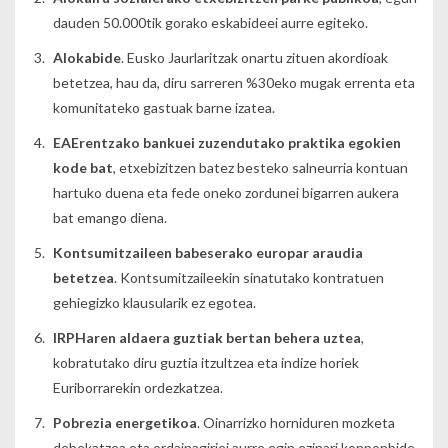
dauden 50.000tik gorako eskabideei aurre egiteko.
Alokabide
. Eusko Jaurlaritzak onartu zituen akordioak
betetzea, hau da, diru sarreren %30eko mugak errenta eta
komunitateko gastuak barne izatea.
EAErentzako bankuei zuzendutako praktika egokien
kode bat
, etxebizitzen batez besteko salneurria kontuan
hartuko duena eta fede oneko zordunei bigarren aukera
bat emango diena.
Kontsumitzaileen babeserako europar araudia
betetzea
. Kontsumitzaileekin sinatutako kontratuen
gehiegizko klausularik ez egotea.
IRPHaren aldaera guztiak bertan behera uztea
,
kobratutako diru guztia itzultzea eta indize horiek
Euriborrarekin ordezkatzea.
Pobrezia energetikoa
. Oinarrizko horniduren mozketa
debekatzea eta ordainagiriei aurre egin ezinari konponbide