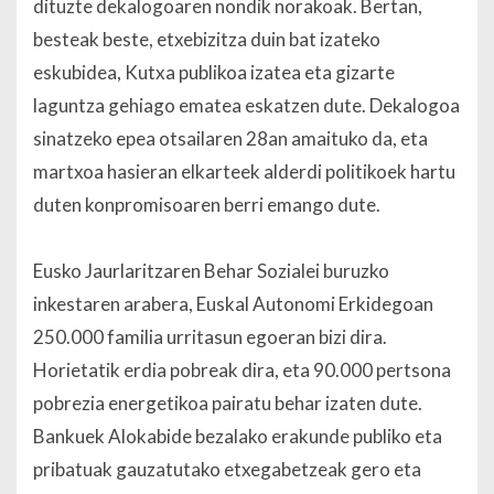
dituzte dekalogoaren nondik norakoak. Bertan,
besteak beste, etxebizitza duin bat izateko
eskubidea, Kutxa publikoa izatea eta gizarte
laguntza gehiago ematea eskatzen dute. Dekalogoa
sinatzeko epea otsailaren 28an amaituko da, eta
martxoa hasieran elkarteek alderdi politikoek hartu
duten konpromisoaren berri emango dute.
Eusko Jaurlaritzaren Behar Sozialei buruzko
inkestaren arabera, Euskal Autonomi Erkidegoan
250.000 familia urritasun egoeran bizi dira.
Horietatik erdia pobreak dira, eta 90.000 pertsona
pobrezia energetikoa pairatu behar izaten dute.
Bankuek Alokabide bezalako erakunde publiko eta
pribatuak gauzatutako etxegabetzeak gero eta