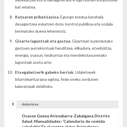
bat ematea.
Kutxaren pribatizazioa
. Egungo eredua berehala
desagertzea eskatzen dute, kontrol publikoa eta soziala
bermatuko duena lehenetsiz.
Gizarte laguntzak eta gastua
. Gizarteari zuzendutako
gastuen aurrekontuak handitzea, elikadura, etxebizitza,
energia, osasun, hezkuntza eta mendekotasunerako
laguntzak asetu arte.
Etxegabetzerik gabeko herriak
. Udaletxeek
bitartekaritza lana egitea, fede oneko zordunen
kaleratzeak ekiditeko.
Anteriores
Navegación de entradas
Osasun Gunea Ariznabarra-Zabalgana Distrito
Salud. Manualidades: ‘Calendario de comida
saludable’ En el centro cívico Ariznabarra.