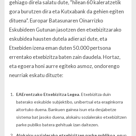
gehiago direla salatu dute, “hilean 60 kaleratzetik
gora burutzen dira eta Kutxabank da gehien egiten
dituena”.
Europar Batasunaren Oinarrizko
Eskubideen Gutunan jasotzen den etxebizitzarako
eskubidea hausten dutela adierazi dute, eta
Etxebiden izena eman duten 50.000 pertsona
errentako etxebizitza baten zain daudela. Hortaz,
eta egoera honi aurre egiteko asmoz, ondorengo
neurriak eskatu dituzte:
EAErentzako Etxebizitza Legea
. Etxebizitza duin
baterako eskubide subjektibo, unibertsal eta eraginkorra
aitortuko duena. Bankuen gainea isun eta desjabetze
sistema bat jasoko duena, alokairu sozialerako etxebizitzen
parke publiko batera gehituak izan daitezen.
Alokairu sozialerako etxebizitzen parke publikoa
, egun