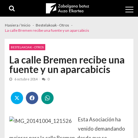
Skip to navigation
Skip to content
Hasiera / Inicio
Bestelakoak - Otros
La calle Bremen recibe una fuente y un aparcabicis
BESTELAKOAK - OTROS
La calle Bremen recibe una
fuente y un aparcabicis
6 octubre 2014
0
Esta Asociación ha
venido demandando
mejoras para la calle Bremen, desde que se