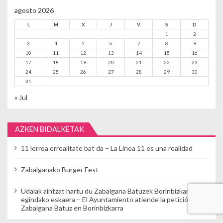
agosto 2026
L
M
X
J
V
S
D
1
2
3
4
5
6
7
8
9
10
11
12
13
14
15
16
17
18
19
20
21
22
23
24
25
26
27
28
29
30
31
« Jul
AZKEN BIDALKETAK
11 lerroa errealitate bat da – La Línea 11 es una realidad
Zabalganako Burger Fest
Udalak aintzat hartu du Zabalgana Batuzek Borinbizkarran
egindako eskaera – El Ayuntamiento atiende la petición de
Zabalgana Batuz en Borinbizkarra