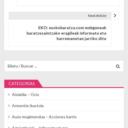
Next Article
EKO: euskobaratza.com webguneak
baratzezaintzako eragileak informatu eta
harremanetan jarriko ditu
Buscar para:
CATEGORÍAS
Aisialdia – Ocio
Armentia Ikastola
Auzo mugimendua – Acciones barrio
Azpiegiturak – Infraestructuras