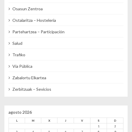
Osasun Zentroa
Ostalaritza – Hostelería
Partehartzea – Participación
Salud
Trafiko
Vía Pública
Zabalortu Elkartea
Zerbitzuak – Sevicios
agosto 2026
L
M
X
J
V
S
D
1
2
3
4
5
6
7
8
9