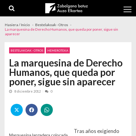
Skip to navigation
Skip to content
Hasiera / Inicio
Bestelakoak - Otros
La marquesina de Derecho Humanos, que queda por poner, sigue sin
aparecer
BESTELAKOAK - OTROS
HEMEROTEKA
La marquesina de Derecho
Humanos, que queda por
poner, sigue sin aparecer
8 diciembre 2012
0
Tras años exigiendo
Marquesina lanzadera colocada