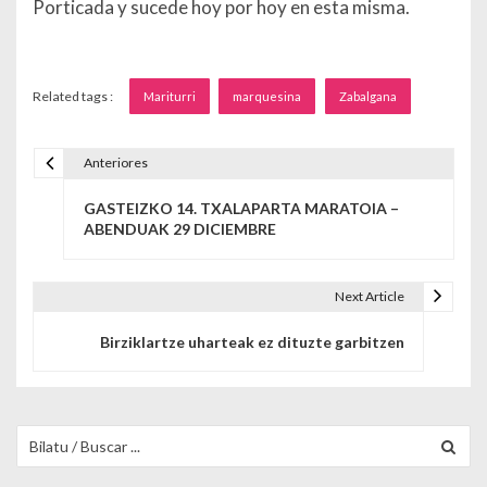
Porticada y sucede hoy por hoy en esta misma.
Related tags :
Mariturri
marquesina
Zabalgana
Anteriores
Navegación de entradas
GASTEIZKO 14. TXALAPARTA MARATOIA –
ABENDUAK 29 DICIEMBRE
Next Article
Birziklartze uharteak ez dituzte garbitzen
Buscar para: