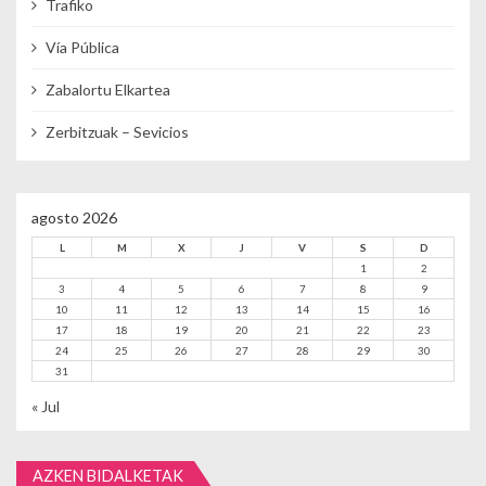
Trafiko
Vía Pública
Zabalortu Elkartea
Zerbitzuak – Sevicios
agosto 2026
L
M
X
J
V
S
D
1
2
3
4
5
6
7
8
9
10
11
12
13
14
15
16
17
18
19
20
21
22
23
24
25
26
27
28
29
30
31
« Jul
AZKEN BIDALKETAK