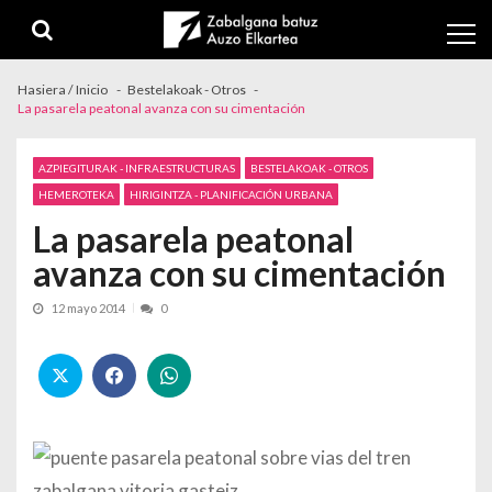
Skip to navigation
Skip to content
Hasiera / Inicio
Bestelakoak - Otros
La pasarela peatonal avanza con su cimentación
AZPIEGITURAK - INFRAESTRUCTURAS
BESTELAKOAK - OTROS
HEMEROTEKA
HIRIGINTZA - PLANIFICACIÓN URBANA
La pasarela peatonal
avanza con su cimentación
12 mayo 2014
0