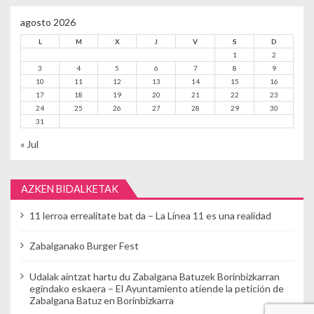
agosto 2026
L
M
X
J
V
S
D
1
2
3
4
5
6
7
8
9
10
11
12
13
14
15
16
17
18
19
20
21
22
23
24
25
26
27
28
29
30
31
« Jul
AZKEN BIDALKETAK
11 lerroa errealitate bat da – La Línea 11 es una realidad
Zabalganako Burger Fest
Udalak aintzat hartu du Zabalgana Batuzek Borinbizkarran
egindako eskaera – El Ayuntamiento atiende la petición de
Zabalgana Batuz en Borinbizkarra