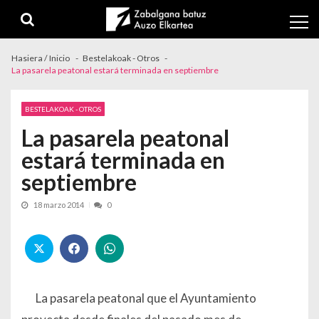
Skip to navigation
Skip to content
Hasiera / Inicio
Bestelakoak - Otros
La pasarela peatonal estará terminada en septiembre
BESTELAKOAK - OTROS
La pasarela peatonal
estará terminada en
septiembre
18 marzo 2014
0
La pasarela peatonal que el Ayuntamiento