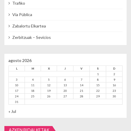
Trafiko
Vía Pública
Zabalortu Elkartea
Zerbitzuak – Sevicios
agosto 2026
L
M
X
J
V
S
D
1
2
3
4
5
6
7
8
9
10
11
12
13
14
15
16
17
18
19
20
21
22
23
24
25
26
27
28
29
30
31
« Jul
AZKEN BIDALKETAK