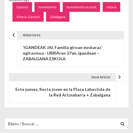
Gasteiz
movimiento
movimiento vecinal
vitoria
Vitoria-Gasteiz
Zabalgana
Anteriores
Navegación de entradas
‘IGANDEAK JAI. Familia giroan euskaraz’
egitasmoa : URRIAren 27an, igandean –
ZABALGANA ESKOLA
Next Article
Este jueves, fiesta joven en la Plaza Labastida de
la Red Ariznabarra + Zabalgana
Buscar para: