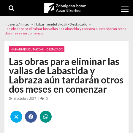
Skip to navigation
Skip to content
Hasiera / Inicio
Nabarmendutakoak - Destacado
Las obras para eliminar las vallas de Labastida y Labraza aún tardarán otros
dos meses en comenzar
NABARMENDUTAKOAK - DESTACADO
Las obras para eliminar las
vallas de Labastida y
Labraza aún tardarán otros
dos meses en comenzar
6 octubre 2017
0