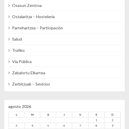
Osasun Zentroa
Ostalaritza – Hostelería
Partehartzea – Participación
Salud
Trafiko
Vía Pública
Zabalortu Elkartea
Zerbitzuak – Sevicios
agosto 2026
L
M
X
J
V
S
D
1
2
3
4
5
6
7
8
9