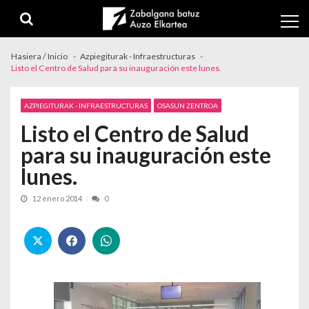
Skip to navigation
Skip to content
Hasiera / Inicio
Azpiegiturak - Infraestructuras
Listo el Centro de Salud para su inauguración este lunes.
AZPIEGITURAK - INFRAESTRUCTURAS
OSASUN ZENTROA
Listo el Centro de Salud
para su inauguración este
lunes.
12 enero 2014
0