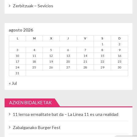
Zerbitzuak – Sevicios
agosto 2026
L
M
X
J
V
S
D
1
2
3
4
5
6
7
8
9
10
11
12
13
14
15
16
17
18
19
20
21
22
23
24
25
26
27
28
29
30
31
« Jul
AZKEN BIDALKETAK
11 lerroa errealitate bat da – La Línea 11 es una realidad
Zabalganako Burger Fest