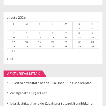
agosto 2026
L
M
X
J
V
S
D
1
2
3
4
5
6
7
8
9
10
11
12
13
14
15
16
17
18
19
20
21
22
23
24
25
26
27
28
29
30
31
« Jul
AZKEN BIDALKETAK
11 lerroa errealitate bat da – La Línea 11 es una realidad
Zabalganako Burger Fest
Udalak aintzat hartu du Zabalgana Batuzek Borinbizkarran