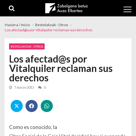
Skip to navigation
Skip to content
Hasiera / Inicio
Bestelakoak - Otros
Los afectad@s por Vitalquiler reclaman sus derechos
BESTELAKOAK - OTROS
Los afectad@s por
Vitalquiler reclaman sus
derechos
7 marzo 2013
0
Como es conocido, la