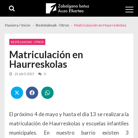
Skip to navigation
Skip to content
Hasiera / Inicio
Bestelakoak - Otros
Matriculación en Haurreskolas
BESTELAKOAK - OTROS
Matriculación en
Haurreskolas
21 abril 2015
0
El próximo 4 de mayo y hasta el día 13 se realizara la
matriculación de Haurreskolas y escuelas infantiles
municipales. En nuestro barrio existen 3