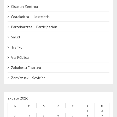
Osasun Zentroa
Ostalaritza – Hostelería
Partehartzea – Participación
Salud
Trafiko
Vía Pública
Zabalortu Elkartea
Zerbitzuak – Sevicios
agosto 2026
L
M
X
J
V
S
D
1
2
3
4
5
6
7
8
9