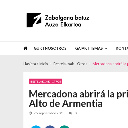
Skip to navigation
Skip to content
Asociación de Vecinos Zabalgana Bat
GUK | NOSOTROS
GAIAK | TEMAS
KONT
Hasiera / Inicio
Bestelakoak - Otros
Mercadona abrirá la p
BESTELAKOAK - OTROS
Mercadona abrirá la pri
Alto de Armentia
26 septiembre 2013
0