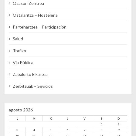
Osasun Zentroa
Ostalaritza – Hostelería
Partehartzea – Participación
Salud
Trafiko
Vía Pública
Zabalortu Elkartea
Zerbitzuak – Sevicios
agosto 2026
L
M
X
J
V
S
D
1
2
3
4
5
6
7
8
9
10
11
12
13
14
15
16