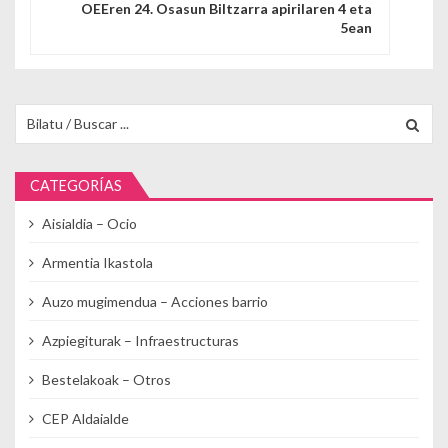
OEEren 24. Osasun Biltzarra apirilaren 4 eta
5ean
Buscar para:
CATEGORÍAS
Aisialdia – Ocio
Armentia Ikastola
Auzo mugimendua – Acciones barrio
Azpiegiturak – Infraestructuras
Bestelakoak – Otros
CEP Aldaialde