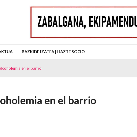
uz Auzo Elkartea
AKTUA
BAZKIDE IZATEA | HAZTE SOCIO
lcoholemia en el barrio
oholemia en el barrio