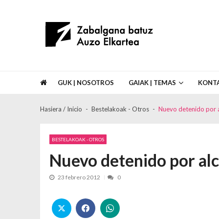
Skip to navigation
Skip to content
Asociación de Vecinos Zabalgana Bat
GUK | NOSOTROS
GAIAK | TEMAS
KONT
Hasiera / Inicio
Bestelakoak - Otros
Nuevo detenido por a
BESTELAKOAK - OTROS
Nuevo detenido por alc
23 febrero 2012
0