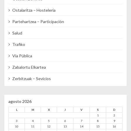
Ostalaritza – Hostelería
Partehartzea – Participación
Salud
Trafiko
Vía Pública
Zabalortu Elkartea
Zerbitzuak – Sevicios
agosto 2026
L
M
X
J
V
S
D
1
2
3
4
5
6
7
8
9
10
11
12
13
14
15
16