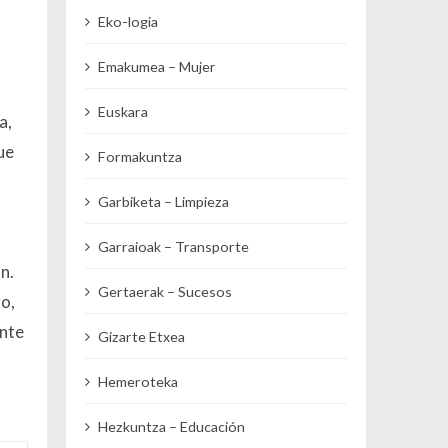
Eko-logia
Emakumea – Mujer
Euskara
a,
ue
Formakuntza
Garbiketa – Limpieza
Garraioak – Transporte
n.
Gertaerak – Sucesos
o,
ente
Gizarte Etxea
Hemeroteka
Hezkuntza – Educación