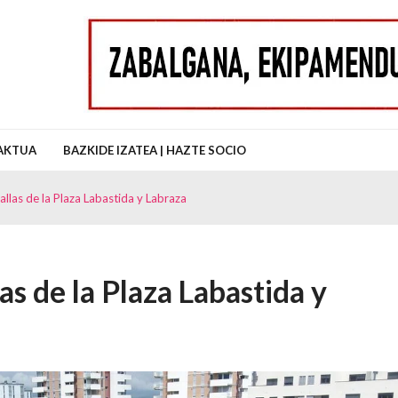
uz Auzo Elkartea
AKTUA
BAZKIDE IZATEA | HAZTE SOCIO
llas de la Plaza Labastida y Labraza
as de la Plaza Labastida y