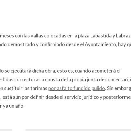
meses con las vallas colocadas en la plaza Labastida y Labraz
edado demostrado y confirmado desde el Ayuntamiento, hay q
 se ejecutará dicha obra, esto es, cuando acometerá el
edidas correctoras a consta de la propia junta de concertació
 sustituir las tarimas
por asfalto fundido pulido
. Sin embarg
 está aún por definir desde el servicio jurídico y posteriorm
r ya un año.