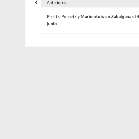
Anteriores
Navegación de entrada
Pirritx, Porrotx y Marimotots en Zabalgana el 
junio