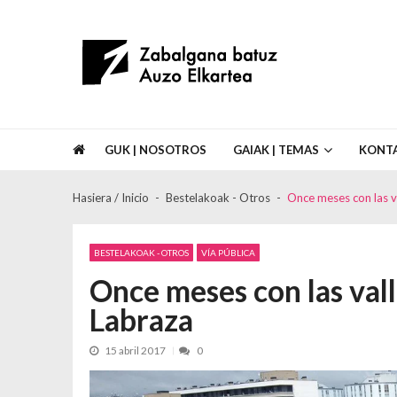
Skip to navigation
Skip to content
Asociación de Vecinos Zabalgana Bat
GUK | NOSOTROS
GAIAK | TEMAS
KONT
Hasiera / Inicio
Bestelakoak - Otros
Once meses con las va
BESTELAKOAK - OTROS
VÍA PÚBLICA
Once meses con las vall
Labraza
15 abril 2017
0