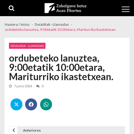
Skip to navigation
Skip to content
Hasiera / Inicio
Deialdiak - Llamadas
ordubeteko lanuztea, 9:00etatik 10:00etara, Mariturriko ikastetxean.
DEIALDIAK - LLAMADAS
ordubeteko lanuztea,
9:00etatik 10:00etara,
Mariturriko ikastetxean.
7 junio 2014
0
Anteriores