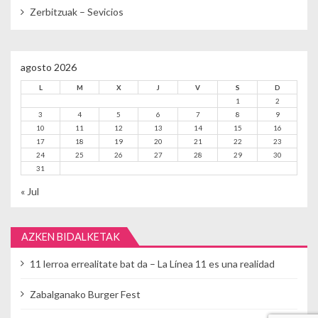
Zerbitzuak – Sevicios
agosto 2026
L
M
X
J
V
S
D
1
2
3
4
5
6
7
8
9
10
11
12
13
14
15
16
17
18
19
20
21
22
23
24
25
26
27
28
29
30
31
« Jul
AZKEN BIDALKETAK
11 lerroa errealitate bat da – La Línea 11 es una realidad
Zabalganako Burger Fest