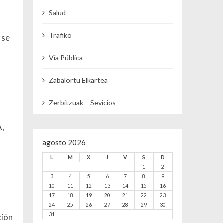
Salud
Trafiko
 se
Vía Pública
Zabalortu Elkartea
Zerbitzuak – Sevicios
A,
a
agosto 2026
L
M
X
J
V
S
D
1
2
3
4
5
6
7
8
9
10
11
12
13
14
15
16
17
18
19
20
21
22
23
24
25
26
27
28
29
30
31
ción