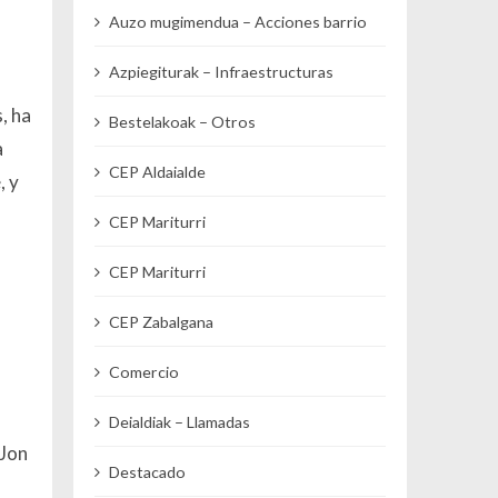
Auzo mugimendua – Acciones barrio
Azpiegiturak – Infraestructuras
, ha
Bestelakoak – Otros
a
CEP Aldaialde
e
, y
CEP Mariturri
CEP Mariturri
CEP Zabalgana
Comercio
Deialdiak – Llamadas
 Jon
Destacado