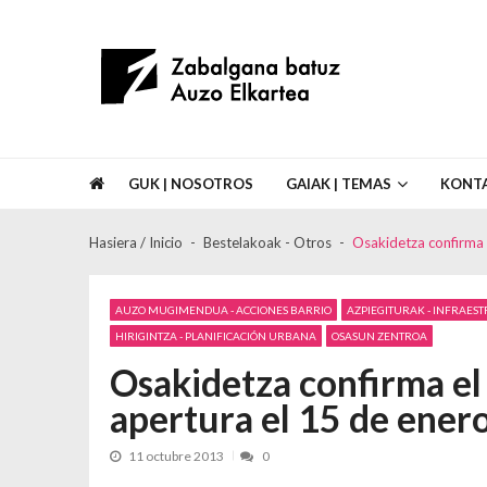
Skip to navigation
Skip to content
Asociación de Vecinos Zabalgana Bat
GUK | NOSOTROS
GAIAK | TEMAS
KONT
Hasiera / Inicio
Bestelakoak - Otros
Osakidetza confirma e
AUZO MUGIMENDUA - ACCIONES BARRIO
AZPIEGITURAK - INFRAES
HIRIGINTZA - PLANIFICACIÓN URBANA
OSASUN ZENTROA
Osakidetza confirma el 
apertura el 15 de ener
11 octubre 2013
0