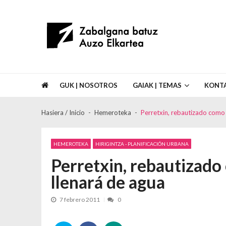
Skip to navigation
Skip to content
Asociación de Vecinos Zabalgana Bat
GUK | NOSOTROS
GAIAK | TEMAS
KONT
Hasiera / Inicio
Hemeroteka
Perretxin, rebautizado como r
HEMEROTEKA
HIRIGINTZA - PLANIFICACIÓN URBANA
Perretxin, rebautizado 
llenará de agua
7 febrero 2011
0