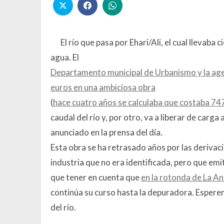
El río que pasa por Ehari/Ali, el cual llevab
agua. El
Departamento municipal de Urbanismo y la agenc
euros en una ambiciosa obra
(
hace cuatro años se calculaba que costaba 74
caudal del río y, por otro, va a liberar de carg
anunciado en la prensa del día.
Esta obra se ha retrasado años por las derivac
industria que no era identificada, pero que em
que tener en cuenta que
en la rotonda de La An
continúa su curso hasta la depuradora. Espere
del río.