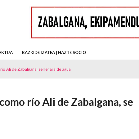
uz Auzo Elkartea
AKTUA
BAZKIDE IZATEA | HAZTE SOCIO
ío Ali de Zabalgana, se llenará de agua
como río Ali de Zabalgana, se