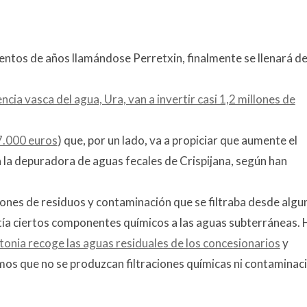
a cientos de años llamándose Perretxin, finalmente se llenará d
ia vasca del agua, Ura, van a invertir casi 1,2 millones de
7.000 euros
) que, por un lado, va a propiciar que aumente el
a a la depuradora de aguas fecales de Crispijana, según han
iones de residuos y contaminación que se filtraba desde algu
itía ciertos componentes químicos a las aguas subterráneas.
tonia recoge las aguas residuales de los concesionarios
y
mos que no se produzcan filtraciones químicas ni contaminac