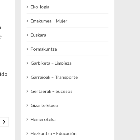
Eko-logia
Emakumea – Mujer
n
Euskara
e
Formakuntza
Garbiketa – Limpieza
dido
Garraioak – Transporte
Gertaerak – Sucesos
Gizarte Etxea
Hemeroteka
Hezkuntza – Educación