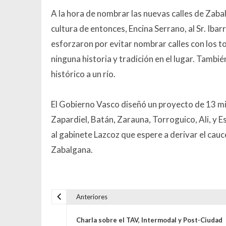
A la hora de nombrar las nuevas calles de Zabal
cultura de entonces, Encina Serrano, al Sr. Iba
esforzaron por evitar nombrar calles con los t
ninguna historia y tradición en el lugar. Tambi
histórico a un río.
El Gobierno Vasco diseñó un proyecto de 13 mil
Zapardiel, Batán, Zarauna, Torroguico, Ali, y E
al gabinete Lazcoz que espere a derivar el cau
Zabalgana.
Anteriores
Navegación de entrada
Charla sobre el TAV, Intermodal y Post-Ciudad