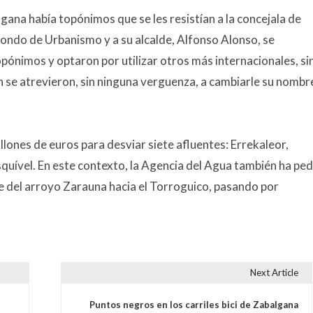
gana había topónimos que se les resistían a la concejala de
rrondo de Urbanismo y a su alcalde, Alfonso Alonso, se
opónimos y optaron por utilizar otros más internacionales, si
én se atrevieron, sin ninguna verguenza, a cambiarle su nombr
lones de euros para desviar siete afluentes: Errekaleor,
squível. En este contexto, la Agencia del Agua también ha pe
ce del arroyo Zarauna hacia el Torroguico, pasando por
Next Article
s
Puntos negros en los carriles bici de Zabalgana