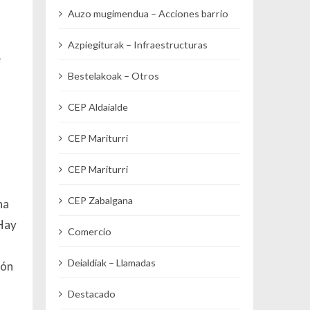
Auzo mugimendua – Acciones barrio
Azpiegiturak – Infraestructuras
e
Bestelakoak – Otros
CEP Aldaialde
CEP Mariturri
CEP Mariturri
CEP Zabalgana
na
 Hay
Comercio
Deialdiak – Llamadas
ión
Destacado