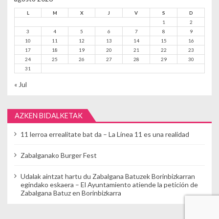
L
M
X
J
V
S
D
1
2
3
4
5
6
7
8
9
10
11
12
13
14
15
16
17
18
19
20
21
22
23
24
25
26
27
28
29
30
31
« Jul
AZKEN BIDALKETAK
11 lerroa errealitate bat da – La Línea 11 es una realidad
Zabalganako Burger Fest
Udalak aintzat hartu du Zabalgana Batuzek Borinbizkarran
egindako eskaera – El Ayuntamiento atiende la petición de
Zabalgana Batuz en Borinbizkarra