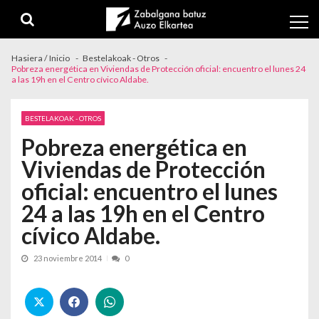
Skip to navigation
Skip to content
Hasiera / Inicio
Bestelakoak - Otros
Pobreza energética en Viviendas de Protección oficial: encuentro el lunes 24
a las 19h en el Centro cívico Aldabe.
BESTELAKOAK - OTROS
Pobreza energética en
Viviendas de Protección
oficial: encuentro el lunes
24 a las 19h en el Centro
cívico Aldabe.
23 noviembre 2014
0