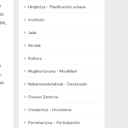
s
Hirigintza – Planificación urbana
os
Instituto
ón,
Jaiak
Kirolak
Kultura
s
Mugikortasuna – Movilidad
,
ón
Nabarmendutakoak – Destacado
Osasun Zentroa
Ostalaritza – Hostelería
Partehartzea – Participación