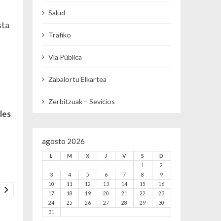
Salud
sta
Trafiko
Vía Pública
Zabalortu Elkartea
Zerbitzuak – Sevicios
les
s
agosto 2026
L
M
X
J
V
S
D
1
2
3
4
5
6
7
8
9
10
11
12
13
14
15
16
17
18
19
20
21
22
23
24
25
26
27
28
29
30
31