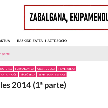
uz Auzo Elkartea
AKTUA
BAZKIDE IZATEA | HAZTE SOCIO
ª parte)
TRUCTURAS
FORMAKUNTZA
GIZARTE ETXEA
HEMEROTEKA
PARTICIPACIÓN
VÍA PÚBLICA
ZERBITZUAK - SEVICIOS
es 2014 (1ª parte)