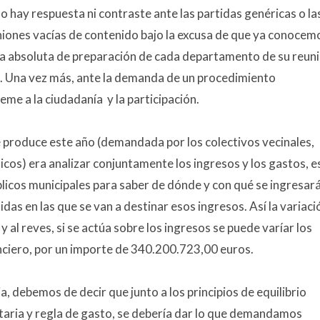
no hay respuesta ni contraste ante las partidas genéricas o la
uniones vacías de contenido bajo la excusa de que ya conocem
lta absoluta de preparación de cada departamento de su reuni
. Una vez más, ante la demanda de un procedimiento
eme a la ciudadanía y la participación.
 produce este año (demandada por los colectivos vecinales,
ticos) era analizar conjuntamente los ingresos y los gastos, e
licos municipales para saber de dónde y con qué se ingresará
das en las que se van a destinar esos ingresos. Así la variaci
 al reves, si se actúa sobre los ingresos se puede varíar los
nciero, por un importe de 340.200.723,00 euros.
a, debemos de decir que junto a los principios de equilibrio
staria y regla de gasto, se debería dar lo que demandamos