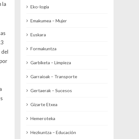
 la
Eko-logia
Emakumea – Mujer
las
Euskara
13
Formakuntza
 del
 por
Garbiketa – Limpieza
Garraioak – Transporte
a
Gertaerak – Sucesos
as
Gizarte Etxea
Hemeroteka
Hezkuntza – Educación