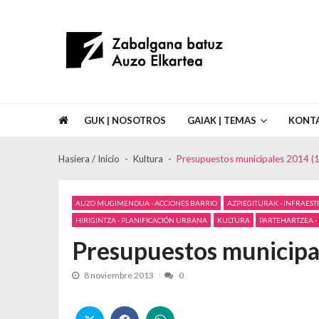
Skip to navigation
Skip to content
Asociación de Vecinos Zabalgana Bat
GUK | NOSOTROS
GAIAK | TEMAS
KONT
Hasiera / Inicio
Kultura
Presupuestos municipales 2014 (1
AUZO MUGIMENDUA - ACCIONES BARRIO
AZPIEGITURAK - INFRAES
HIRIGINTZA - PLANIFICACIÓN URBANA
KULTURA
PARTEHARTZEA - 
Presupuestos municipal
8 noviembre 2013
0