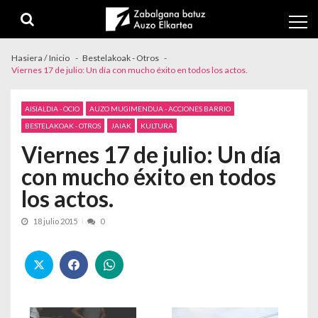
Skip to navigation
Skip to content
Hasiera / Inicio
Bestelakoak - Otros
Viernes 17 de julio: Un día con mucho éxito en todos los actos.
AISIALDIA - OCIO
AUZO MUGIMENDUA - ACCIONES BARRIO
BESTELAKOAK - OTROS
JAIAK
KULTURA
Viernes 17 de julio: Un día
con mucho éxito en todos
los actos.
18 julio 2015
0