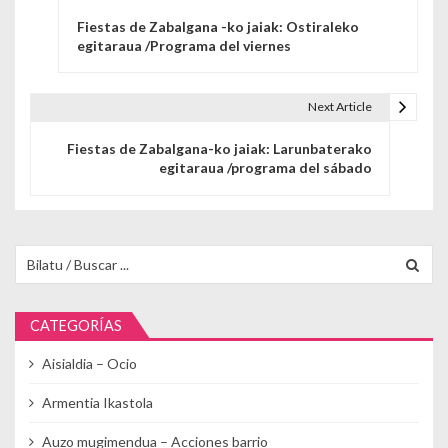
Navegación de entradas
Fiestas de Zabalgana -ko jaiak: Ostiraleko
egitaraua /Programa del viernes
Next Article
Fiestas de Zabalgana-ko jaiak: Larunbaterako
egitaraua /programa del sábado
Buscar para:
CATEGORÍAS
Aisialdia – Ocio
Armentia Ikastola
Auzo mugimendua – Acciones barrio