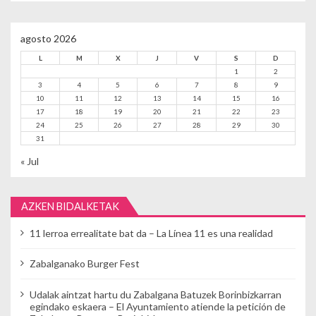
agosto 2026
L
M
X
J
V
S
D
1
2
3
4
5
6
7
8
9
10
11
12
13
14
15
16
17
18
19
20
21
22
23
24
25
26
27
28
29
30
31
« Jul
AZKEN BIDALKETAK
11 lerroa errealitate bat da – La Línea 11 es una realidad
Zabalganako Burger Fest
Udalak aintzat hartu du Zabalgana Batuzek Borinbizkarran
egindako eskaera – El Ayuntamiento atiende la petición de