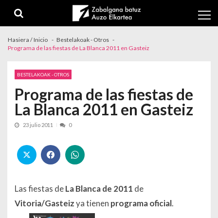
Skip to navigation
Skip to content
Hasiera / Inicio
Bestelakoak - Otros
Programa de las fiestas de La Blanca 2011 en Gasteiz
BESTELAKOAK - OTROS
Programa de las fiestas de
La Blanca 2011 en Gasteiz
23 julio 2011
0
Las fiestas
de
La Blanca de 2011
de
Vitoria/
Gasteiz
ya tienen
programa oficial
.