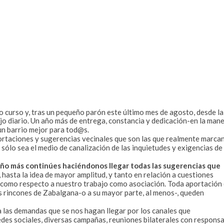
 curso y, tras un pequeño parón este último mes de agosto, desde la
jo diario. Un año más de entrega, constancia y dedicación-en la man
 un barrio mejor para tod@s.
portaciones y sugerencias vecinales que son las que realmente marcan
sólo sea el medio de canalización de las inquietudes y exigencias de
año más continúes haciéndonos llegar todas las sugerencias que
, hasta la idea de mayor amplitud, y tanto en relación a cuestiones
l, como respecto a nuestro trabajo como asociación. Toda aportación
los rincones de Zabalgana-o a su mayor parte, al menos-, queden
 las demandas que se nos hagan llegar por los canales que
edes sociales, diversas campañas, reuniones bilaterales con respons