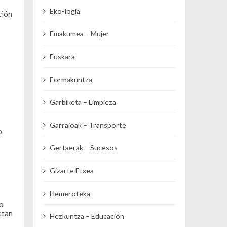
Eko-logia
ción
Emakumea – Mujer
Euskara
Formakuntza
Garbiketa – Limpieza
Garraioak – Transporte
o
Gertaerak – Sucesos
Gizarte Etxea
Hemeroteka
ko
etan
Hezkuntza – Educación