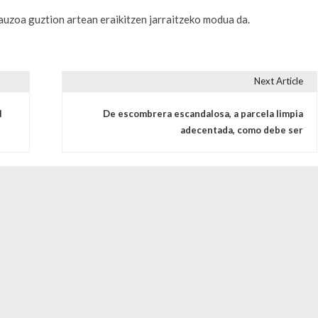
auzoa guztion artean eraikitzen jarraitzeko modua da.
Next Article
s
l
De escombrera escandalosa, a parcela limpia
adecentada, como debe ser