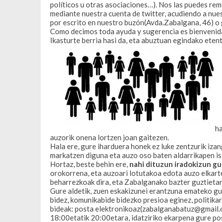
políticos u otras asociaciones…). Nos las puedes rem
mediante nuestra cuenta de twitter, acudiendo a nues
por escrito en nuestro buzón(Avda.Zabalgana, 46) 
Como decimos toda ayuda y sugerencia es bienvenida,
Ikasturte berria hasi da, eta abuztuan egindako ete
ha
auzorik onena lortzen joan gaitezen.
Hala ere, gure iharduera honek ez luke zentzurik izan
markatzen diguna eta auzo oso baten aldarrikapen is
Hortaz, beste behin ere,
nahi dituzun iradokizun gu
orokorrena, eta auzoari lotutakoa edota auzo elkart
beharrezkoak dira, eta Zabalganako bazter guztietara
Gure aldetik, zuen eskakizunei erantzuna emateko g
bidez, komunikabide bidezko presioa eginez, politika
bideak: posta elektronikoaz(
zabalganabatuz@gmail.
18:00etatik 20:00etara, idatziriko ekarpena gure po