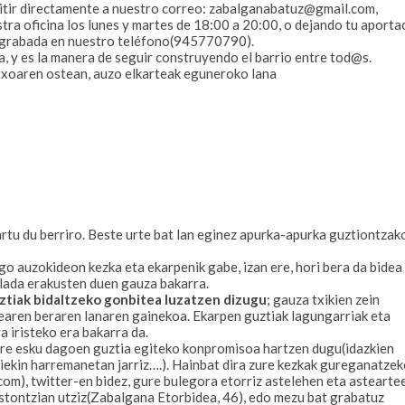
itir directamente a nuestro correo:
zabalganabatuz@gmail.com
,
tra oficina los lunes y martes de 18:00 a 20:00, o dejando tu aporta
o grabada en nuestro teléfono(945770790).
 y es la manera de seguir construyendo el barrio entre tod@s.
ntxoaren ostean, auzo elkarteak eguneroko lana
rtu du berriro. Beste urte bat lan eginez apurka-apurka guztiontzak
go auzokideon kezka eta ekarpenik gabe, izan ere, hori bera da bidea
lada erakusten duen gauza bakarra.
ztiak bidaltzeko gonbitea luzatzen dizugu
; gauza txikien zein
earen beraren lanaren gainekoa. Ekarpen guztiak lagungarriak eta
 iristeko era bakarra da.
ure esku dagoen guztia egiteko konpromisoa hartzen dugu(idazkien
riekin harremanetan jarriz….). Hainbat dira zure kezkak gureganatze
com
), twitter-en bidez, gure bulegora etorriz astelehen eta astearte
stontzian utziz(Zabalgana Etorbidea, 46), edo mezu bat grabatuz