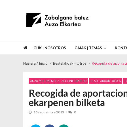
Skip to navigation
Skip to content
Asociación de Vecinos Zabalgana Bat
GUK | NOSOTROS
GAIAK | TEMAS
KONT
Hasiera / Inicio
Bestelakoak - Otros
Recogida de aportaci
AUZO MUGIMENDUA - ACCIONES BARRIO
BESTELAKOAK - OTROS
H
Recogida de aportacio
ekarpenen bilketa
16 septiembre 2013
0