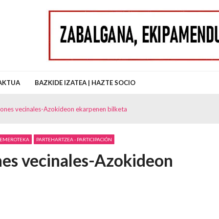
uz Auzo Elkartea
AKTUA
BAZKIDE IZATEA | HAZTE SOCIO
ones vecinales-Azokideon ekarpenen bilketa
EMEROTEKA
PARTEHARTZEA - PARTICIPACIÓN
nes vecinales-Azokideon