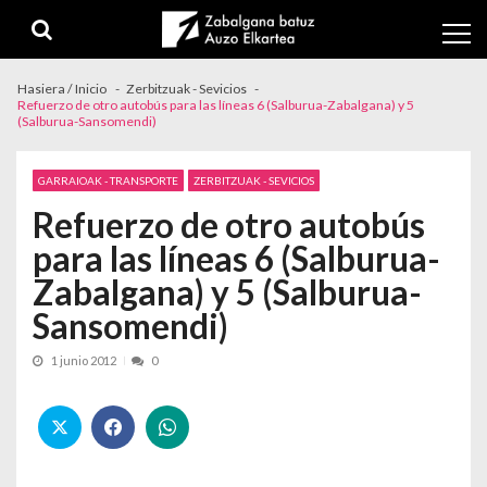
Skip to navigation
Skip to content
Hasiera / Inicio
Zerbitzuak - Sevicios
Refuerzo de otro autobús para las líneas 6 (Salburua-Zabalgana) y 5
(Salburua-Sansomendi)
GARRAIOAK - TRANSPORTE
ZERBITZUAK - SEVICIOS
Refuerzo de otro autobús
para las líneas 6 (Salburua-
Zabalgana) y 5 (Salburua-
Sansomendi)
1 junio 2012
0