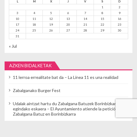
L
M
X
J
V
S
D
1
2
3
4
5
6
7
8
9
10
11
12
13
14
15
16
17
18
19
20
21
22
23
24
25
26
27
28
29
30
31
« Jul
AZKEN BIDALKETAK
11 lerroa errealitate bat da – La Línea 11 es una realidad
Zabalganako Burger Fest
Udalak aintzat hartu du Zabalgana Batuzek Borinbizkarran
egindako eskaera – El Ayuntamiento atiende la petición de
Zabalgana Batuz en Borinbizkarra