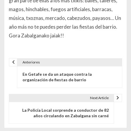
gran parte de ellas a los más txikis: bailes, talleres,
magos, hinchables, fuegos artificiales, barracas,
música, txoznas, mercado, cabezudos, payasos… Un
año más no te puedes perder las fiestas del barrio.
Gora Zabalganako jaiak!!
Anteriores
Navegación de entradas
En Getafe se da un ataque contra la
organización de fiestas de barrio
Next Article
La Policía Local sorprende a conductor de 82
años circulando en Zabalgana sin carné