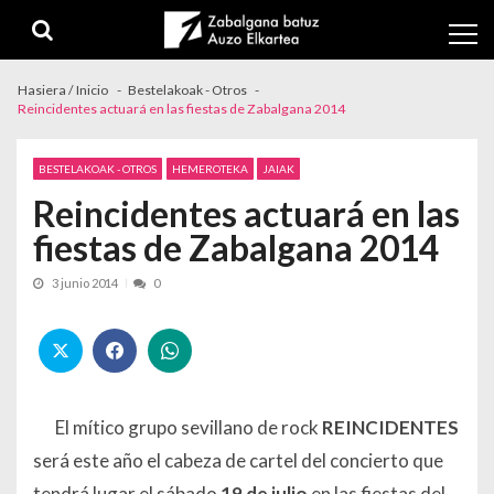
Skip to navigation
Skip to content
Hasiera / Inicio
Bestelakoak - Otros
Reincidentes actuará en las fiestas de Zabalgana 2014
BESTELAKOAK - OTROS
HEMEROTEKA
JAIAK
Reincidentes actuará en las
fiestas de Zabalgana 2014
3 junio 2014
0
El mítico grupo sevillano de rock
REINCIDENTES
será este año el cabeza de cartel del concierto que
tendrá lugar el sábado
19 de julio
en las fiestas del