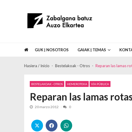
Skip to navigation
Skip to content
Asociación de Vecinos Zabalgana Bat
GUK | NOSOTROS
GAIAK | TEMAS
KONT
Hasiera / Inicio
Bestelakoak - Otros
Reparan las lamas rot
BESTELAKOAK - OTROS
HEMEROTEKA
VÍA PÚBLICA
Reparan las lamas rotas
20 marzo 2012
0