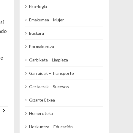
Eko-logia
Emakumea – Mujer
sí
endo
Euskara
Formakuntza
se
Garbiketa – Limpieza
Garraioak – Transporte
Gertaerak – Sucesos
Gizarte Etxea
Hemeroteka
Hezkuntza – Educación