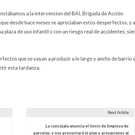
 instábamos a la intervencion del BAI, Brigada de Acción
a que desde hace meses se apreciaban estos desperfectos, y a
a plaza de uso infantil y con un riesgo real de accidentes; si
fectos que se vayan a producir a lo largo y ancho de barrio 
etir esta tardanza.
Next Article
s
La concejala anuncia el inicio de limpieza de
parcelas, y nos presentará el plan y actuaciones al