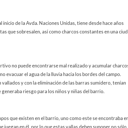
 al inicio de la Avda. Naciones Unidas, tiene desde hace años
etas que sobresalen, así como charcos constantes en una ciu
tivo no puede encontrarse mal realizado y acumular charco
 no evacuar el agua de la lluvia hacia los bordes del campo.
allados y con la eliminación de las barras sumidero, tenían
e generaba riesgo para los niños y niñas del barrio.
pos que existen en el barrio, uno como este se encontraba e
ue juegan en él, por lo que estas vallas deben suponer no sólo