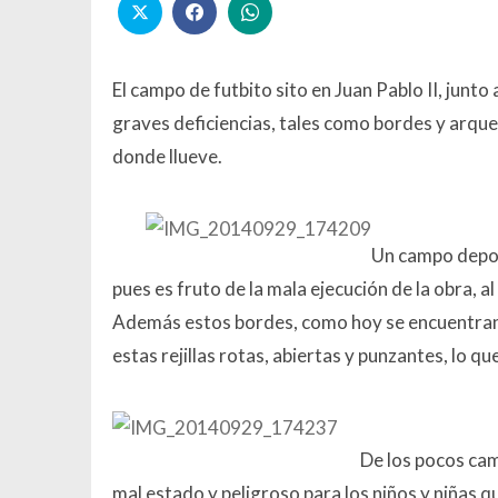
El campo de futbito sito en Juan Pablo II, junto
graves deficiencias, tales como bordes y arqu
donde llueve.
Un campo depor
pues es fruto de la mala ejecución de la obra, al
Además estos bordes, como hoy se encuentran v
estas rejillas rotas, abiertas y punzantes, lo qu
De los pocos cam
mal estado y peligroso para los niños y niñas q