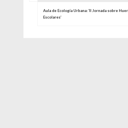
Navegación de entrada
Aula de Ecología Urbana: ‘II Jornada sobre Hue
Escolares’