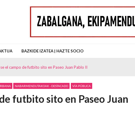
uz Auzo Elkartea
AKTUA
BAZKIDE IZATEA | HAZTE SOCIO
e el campo de futbito sito en Paseo Juan Pablo II
 URBANA
NABARMENDUTAKOAK - DESTACADO
VÍA PÚBLICA
e futbito sito en Paseo Juan