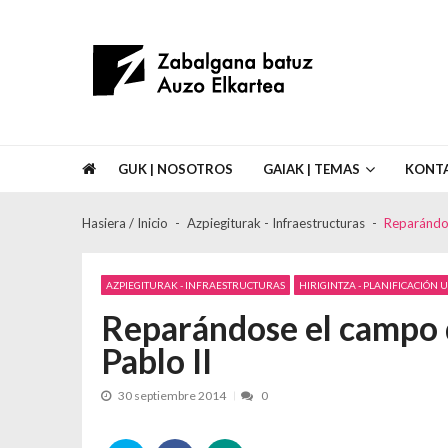
Skip to navigation
Skip to content
Asociación de Vecinos Zabalgana Bat
GUK | NOSOTROS
GAIAK | TEMAS
KONT
Hasiera / Inicio
Azpiegiturak - Infraestructuras
Reparándos
AZPIEGITURAK - INFRAESTRUCTURAS
HIRIGINTZA - PLANIFICACIÓN
Reparándose el campo d
Pablo II
30 septiembre 2014
0