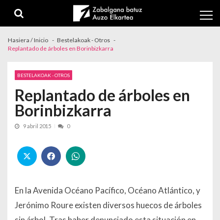
Skip to navigation
Skip to content
Hasiera / Inicio
Bestelakoak - Otros
Replantado de árboles en Borinbizkarra
BESTELAKOAK - OTROS
Replantado de árboles en
Borinbizkarra
9 abril 2015
0
En la Avenida Océano Pacífico, Océano Atlántico, y
Jerónimo Roure existen diversos huecos de árboles
sin árbol. Tras haber denunciado esta situación en