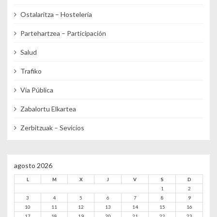
Ostalaritza – Hostelería
Partehartzea – Participación
Salud
Trafiko
Vía Pública
Zabalortu Elkartea
Zerbitzuak – Sevicios
agosto 2026
L
M
X
J
V
S
D
1
2
3
4
5
6
7
8
9
10
11
12
13
14
15
16
17
18
19
20
21
22
23