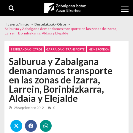
Skip to navigation
Skip to content
Hasiera / Inicio
Bestelakoak - Otros
Salburua y Zabalgana demandamos transporte en las zonas de Izarra,
Larrein, Borinbizkarra, Aldaia y Elejalde
BESTELAKOAK - OTROS
GARRAIOAK - TRANSPORTE
HEMEROTEKA
Salburua y Zabalgana
demandamos transporte
en las zonas de Izarra,
Larrein, Borinbizkarra,
Aldaia y Elejalde
28 septiembre 2012
0