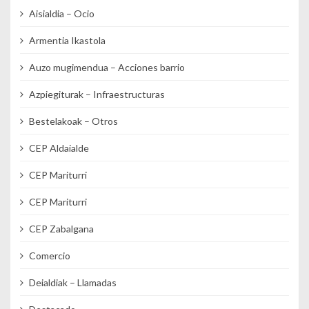
Aisialdia – Ocio
Armentia Ikastola
Auzo mugimendua – Acciones barrio
Azpiegiturak – Infraestructuras
Bestelakoak – Otros
CEP Aldaialde
CEP Mariturri
CEP Mariturri
CEP Zabalgana
Comercio
Deialdiak – Llamadas