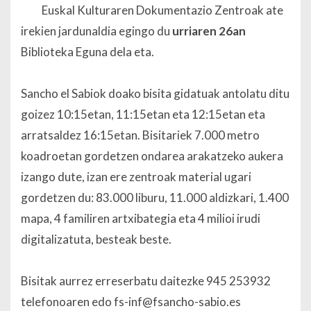
Euskal Kulturaren Dokumentazio Zentroak ate
irekien jardunaldia egingo du
urriaren 26an
Biblioteka Eguna dela eta.
Sancho el Sabiok doako bisita gidatuak antolatu ditu
goizez 10:15etan, 11:15etan eta 12:15etan eta
arratsaldez 16:15etan.
Bisitariek 7.000 metro
koadroetan gordetzen ondarea arakatzeko aukera
izango dute, izan ere zentroak material ugari
gordetzen du: 83.000 liburu, 11.000 aldizkari, 1.400
mapa, 4 familiren artxibategia eta 4 milioi irudi
digitalizatuta, besteak beste.
Bisitak aurrez erreserbatu daitezke 945 253932
telefonoaren edo fs-inf@fsancho-sabio.es