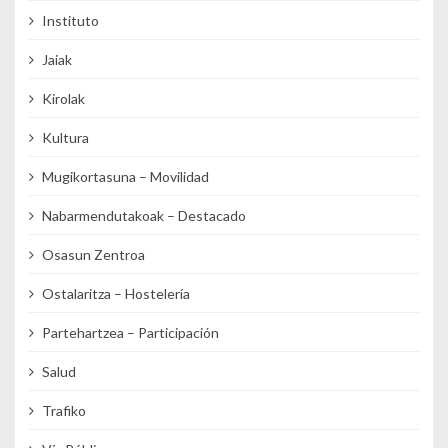
Instituto
Jaiak
Kirolak
Kultura
Mugikortasuna – Movilidad
Nabarmendutakoak – Destacado
Osasun Zentroa
Ostalaritza – Hostelería
Partehartzea – Participación
Salud
Trafiko