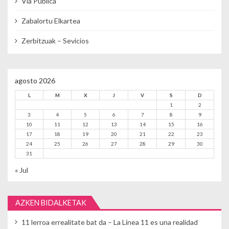
Vía Pública
Zabalortu Elkartea
Zerbitzuak – Sevicios
agosto 2026
L
M
X
J
V
S
D
1
2
3
4
5
6
7
8
9
10
11
12
13
14
15
16
17
18
19
20
21
22
23
24
25
26
27
28
29
30
31
« Jul
AZKEN BIDALKETAK
11 lerroa errealitate bat da – La Línea 11 es una realidad