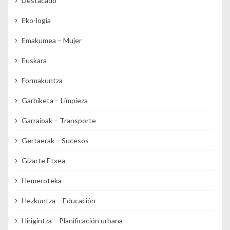
Destacado
Eko-logia
Emakumea – Mujer
Euskara
Formakuntza
Garbiketa – Limpieza
Garraioak – Transporte
Gertaerak – Sucesos
Gizarte Etxea
Hemeroteka
Hezkuntza – Educación
Hirigintza – Planificación urbana