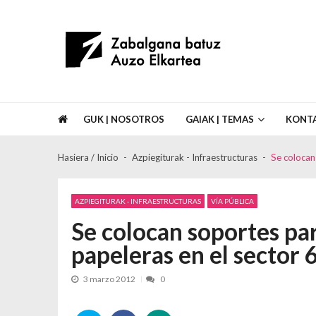
Skip to navigation
Skip to content
Asociación de Vecinos Zabalgana Bat
GUK | NOSOTROS
GAIAK | TEMAS
KONT
Hasiera / Inicio
Azpiegiturak - Infraestructuras
Se colocan 
AZPIEGITURAK - INFRAESTRUCTURAS
VÍA PÚBLICA
Se colocan soportes par
papeleras en el sector 
3 marzo 2012
0