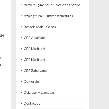
Auzo mugimendua – Acciones barrio
Azpiegiturak – Infraestructuras
,
Bestelakoak – Otros
 de
CEP Aldaialde
CEP Mariturri
n
CEP Mariturri
r al
CEP Zabalgana
Comercio
Deialdiak – Llamadas
Destacado
o