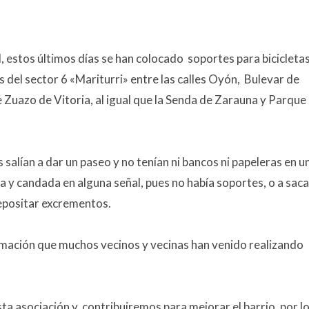
estos últimos días se han colocado soportes para bicicletas
s del
sector 6
«Mariturri» entre las calles Oyón, Bulevar de
Zuazo de Vitoria, al igual que la Senda de Zarauna y Parque
salían a dar un paseo y no tenían ni bancos ni papeleras en u
ada y candada en alguna señal, pues no había soportes, o a saca
depositar excrementos.
mación que muchos vecinos y vecinas han venido realizando
a asociación y contribuiremos para mejorar el barrio, por l