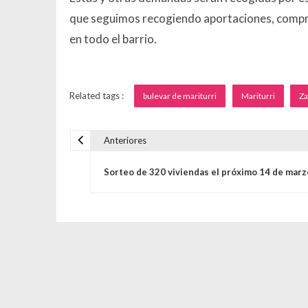
que seguimos recogiendo aportaciones, compr
en todo el barrio.
Related tags :
bulevar de mariturri
Mariturri
Za
Anteriores
Navegación de entrada
Sorteo de 320 viviendas el próximo 14 de marz