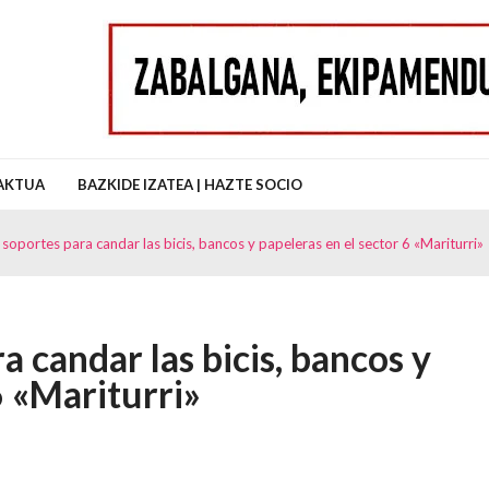
uz Auzo Elkartea
AKTUA
BAZKIDE IZATEA | HAZTE SOCIO
soportes para candar las bicis, bancos y papeleras en el sector 6 «Mariturri»
a candar las bicis, bancos y
6 «Mariturri»