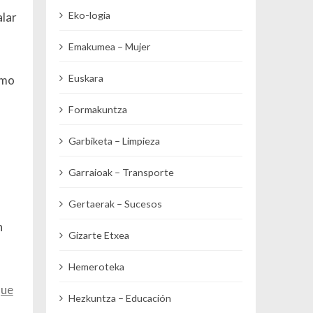
Eko-logia
alar
Emakumea – Mujer
Euskara
imo
Formakuntza
Garbiketa – Limpieza
Garraioak – Transporte
Gertaerak – Sucesos
n
Gizarte Etxea
Hemeroteka
que
Hezkuntza – Educación