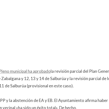
 Pleno municipal ha aprobado
la revisión parcial del Plan Gener
Zabalgana y 12, 13 y 14 de Salburúa y la revisión parcial de l
 11 de Salburúa (provisional en este caso).
l PP y la abstención de EA y EB. El Ayuntamiento afirma haber
 vecinal «ha sido un éxito total». De hecho,