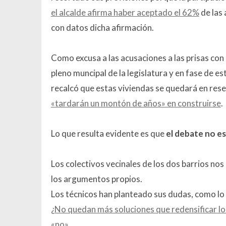
el alcalde afirma haber aceptado el 62%
de las 
con datos dicha afirmación.
Como excusa a las acusaciones a las prisas con 
pleno muncipal de la legislatura y en fase de es
recalcó que estas viviendas se quedará en res
«tardarán un montón de años» en construirse
.
Lo que resulta evidente es que
el debate no est
Los colectivos vecinales de los dos barrios no
los argumentos propios.
Los técnicos han planteado sus dudas, como lo 
¿No quedan más soluciones que redensificar lo
«no».