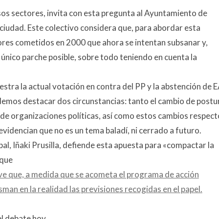
os sectores, invita con esta pregunta al Ayuntamiento de
a ciudad. Este colectivo considera que, para abordar esta
rores cometidos en 2000 que ahora se intentan subsanar y,
l único parche posible, sobre todo teniendo en cuenta la
estra la actual votación en contra del PP y la abstención de E
odemos destacar dos circunstancias: tanto el cambio de postu
e de organizaciones políticas, así como estos cambios respect
evidencian que no es un tema baladí, ni cerrado a futuro.
l, Iñaki Prusilla, defiende esta apuesta para «compactar la
 que
ave que, a medida que se acometa el programa de acción
sman en la realidad las previsiones recogidas en el papel.
el debate hoy.