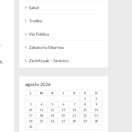
Salud
Trafiko
Vía Pública
.
Zabalortu Elkartea
Zerbitzuak – Sevicios
s,
agosto 2026
L
M
X
J
V
S
D
1
2
3
4
5
6
7
8
9
10
11
12
13
14
15
16
17
18
19
20
21
22
23
24
25
26
27
28
29
30
31