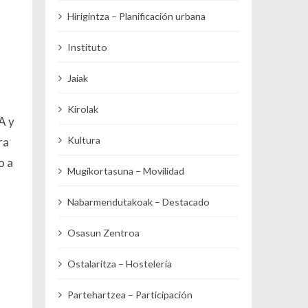
Hirigintza – Planificación urbana
Instituto
Jaiak
Kirolak
A y
Kultura
ra
o a
Mugikortasuna – Movilidad
Nabarmendutakoak – Destacado
Osasun Zentroa
Ostalaritza – Hostelería
Partehartzea – Participación