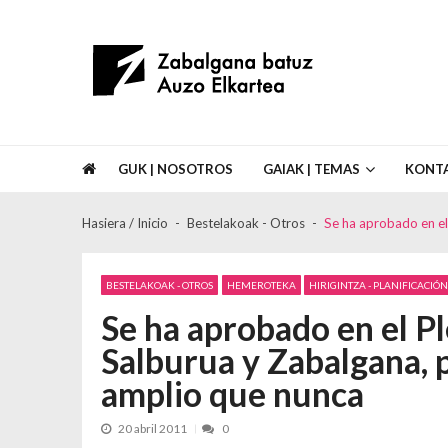
Skip to navigation
Skip to content
Asociación de Vecinos Zabalgana Bat
GUK | NOSOTROS
GAIAK | TEMAS
KONT
Hasiera / Inicio
Bestelakoak - Otros
Se ha aprobado en el
BESTELAKOAK - OTROS
HEMEROTEKA
HIRIGINTZA - PLANIFICACI
Se ha aprobado en el Pl
Salburua y Zabalgana, 
amplio que nunca
20 abril 2011
0