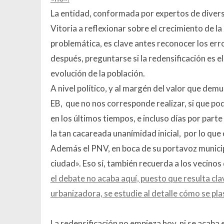
La entidad, conformada por expertos de divers
Vitoria a reflexionar sobre el crecimiento de l
problemática, es clave antes reconocer los er
después, preguntarse si la redensificación es e
evolución de la población.
A nivel político, y al margén del valor que demu
EB, que no nos corresponde realizar, si que p
en los últimos tiempos, e incluso días por part
la tan cacareada unanímidad inicial, por lo que 
Además el PNV, en boca de su portavoz municipa
ciudad». Eso sí, también recuerda a los vecinos
el debate no acaba aquí, puesto que resulta cl
urbanizadora, se estudie al detalle cómo se pla
La redensificación no empieza hoy, ni se acaba 