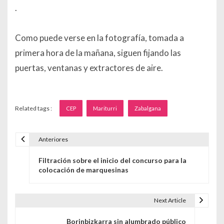
.
Como puede verse en la fotografía, tomada a
primera hora de la mañana, siguen fijando las
puertas, ventanas y extractores de aire.
Related tags :
CEP
Mariturri
Zabalgana
Anteriores
Navegación de entradas
Filtración sobre el inicio del concurso para la
colocación de marquesinas
Next Article
Borinbizkarra sin alumbrado público