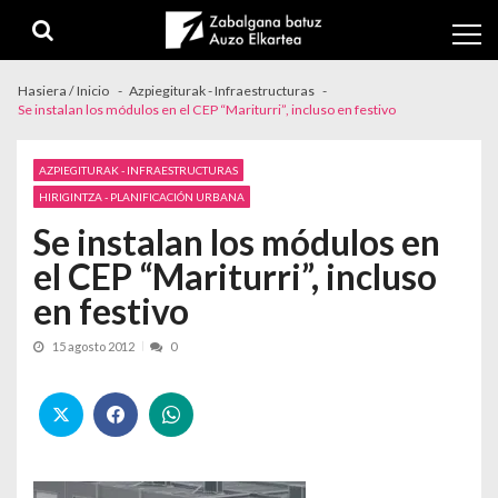
Skip to navigation
Skip to content
Hasiera / Inicio
Azpiegiturak - Infraestructuras
Se instalan los módulos en el CEP “Mariturri”, incluso en festivo
AZPIEGITURAK - INFRAESTRUCTURAS
HIRIGINTZA - PLANIFICACIÓN URBANA
Se instalan los módulos en
el CEP “Mariturri”, incluso
en festivo
15 agosto 2012
0