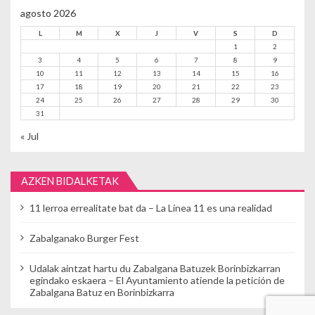
agosto 2026
L
M
X
J
V
S
D
1
2
3
4
5
6
7
8
9
10
11
12
13
14
15
16
17
18
19
20
21
22
23
24
25
26
27
28
29
30
31
« Jul
AZKEN BIDALKETAK
11 lerroa errealitate bat da – La Línea 11 es una realidad
Zabalganako Burger Fest
Udalak aintzat hartu du Zabalgana Batuzek Borinbizkarran
egindako eskaera – El Ayuntamiento atiende la petición de
Zabalgana Batuz en Borinbizkarra