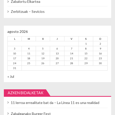
Zabalortu Elkartea
Zerbitzuak – Sevicios
agosto 2026
L
M
X
J
V
S
D
1
2
3
4
5
6
7
8
9
10
11
12
13
14
15
16
17
18
19
20
21
22
23
24
25
26
27
28
29
30
31
« Jul
AZKEN BIDALKETAK
11 lerroa errealitate bat da – La Línea 11 es una realidad
Zabalganako Burger Fest