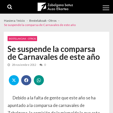
Skip to navigation
Skip to content
Hasiera / Inicio
Bestelakoak - Otros
Se suspende la comparsa de Carnavales de este año
BESTELAKOAK - OTROS
Se suspende la comparsa
de Carnavales de este año
28 noviembre 2012
0
Debido a la falta de gente que este año se ha
apuntado a la comparsa de carnavales de
Zabalgana, la comisión de la misma(de la que esta