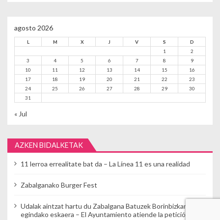
agosto 2026
L
M
X
J
V
S
D
1
2
3
4
5
6
7
8
9
10
11
12
13
14
15
16
17
18
19
20
21
22
23
24
25
26
27
28
29
30
31
« Jul
AZKEN BIDALKETAK
11 lerroa errealitate bat da – La Línea 11 es una realidad
Zabalganako Burger Fest
Udalak aintzat hartu du Zabalgana Batuzek Borinbizkarran
egindako eskaera – El Ayuntamiento atiende la petición de