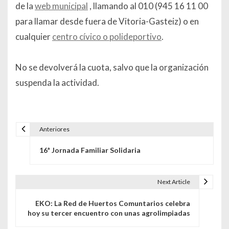
de la
web municipal
, llamando al 010 (945 16 11 00
para llamar desde fuera de Vitoria-Gasteiz) o en
cualquier
centro cívico o polideportivo
.
No se devolverá la cuota, salvo que la organización
suspenda la actividad.
Anteriores
Navegación de entradas
16ª Jornada Familiar Solidaria
Next Article
EKO: La Red de Huertos Comuntarios celebra
hoy su tercer encuentro con unas agrolimpiadas