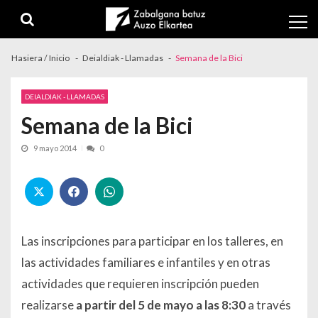
Skip to navigation
Skip to content
Hasiera / Inicio
Deialdiak - Llamadas
Semana de la Bici
DEIALDIAK - LLAMADAS
Semana de la Bici
9 mayo 2014
0
Las inscripciones para participar en los talleres, en
las actividades familiares e infantiles y en otras
actividades que requieren inscripción pueden
realizarse
a partir del 5 de mayo
a las 8:30
a través