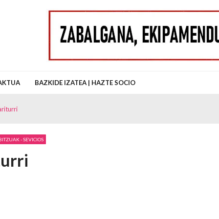
uz Auzo Elkartea
AKTUA
BAZKIDE IZATEA | HAZTE SOCIO
iturri
ITZUAK - SEVICIOS
urri