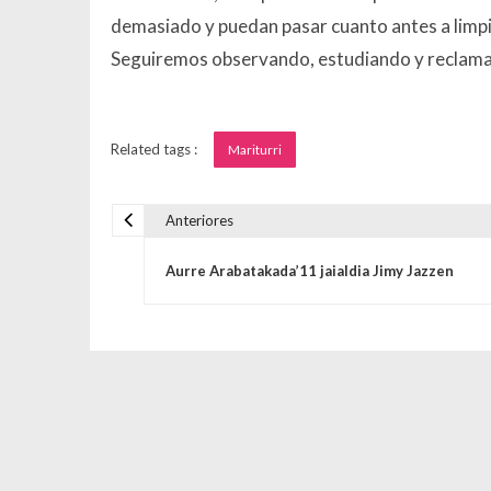
demasiado y puedan pasar cuanto antes a limpi
Seguiremos observando, estudiando y reclama
Related tags :
Mariturri
Anteriores
Navegación de entrada
Aurre Arabatakada’11 jaialdia Jimy Jazzen