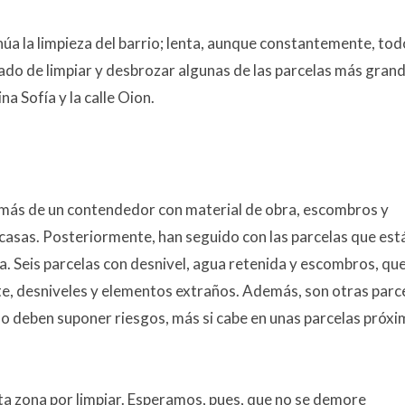
 la limpieza del barrio; lenta, aunque constantemente, tod
pado de limpiar y desbrozar algunas de las parcelas más gran
na Sofía y la calle Oion.
r más de un contendedor con material de obra, escombros y
s casas. Posteriormente, han seguido con las parcelas que est
ia. Seis parcelas con desnivel, agua retenida y escombros, que
e, desniveles y elementos extraños. Además, son otras parc
no deben suponer riesgos, más si cabe en unas parcelas próx
ta zona por limpiar. Esperamos, pues, que no se demore