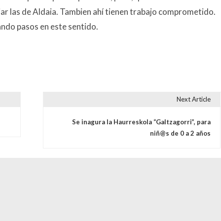
ar las de Aldaia. Tambien ahí tienen trabajo comprometido.
ndo pasos en este sentido.
Next Article
s
Se inagura la Haurreskola “Galtzagorri”, para
niñ@s de 0 a 2 años