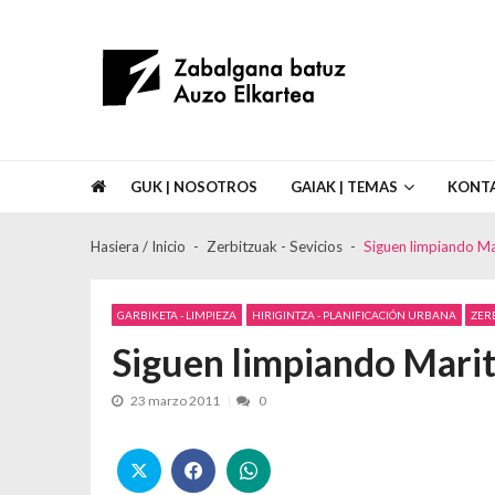
Skip to navigation
Skip to content
Asociación de Vecinos Zabalgana Bat
GUK | NOSOTROS
GAIAK | TEMAS
KONT
Hasiera / Inicio
Zerbitzuak - Sevicios
Siguen limpiando Mar
GARBIKETA - LIMPIEZA
HIRIGINTZA - PLANIFICACIÓN URBANA
ZERB
Siguen limpiando Marit
23 marzo 2011
0