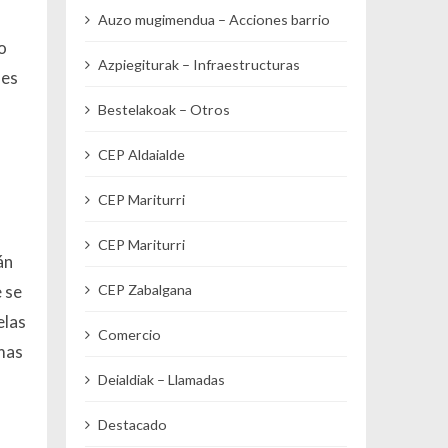
Auzo mugimendua – Acciones barrio
o
Azpiegiturak – Infraestructuras
des
Bestelakoak – Otros
CEP Aldaialde
CEP Mariturri
CEP Mariturri
án
 se
CEP Zabalgana
elas
Comercio
imas
Deialdiak – Llamadas
Destacado