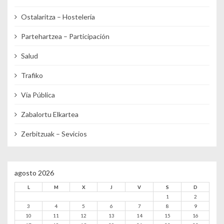
Ostalaritza – Hostelería
Partehartzea – Participación
Salud
Trafiko
Vía Pública
Zabalortu Elkartea
Zerbitzuak – Sevicios
agosto 2026
L
M
X
J
V
S
D
1
2
3
4
5
6
7
8
9
10
11
12
13
14
15
16