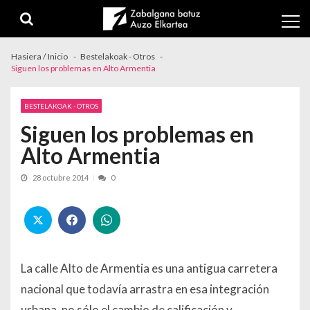
Skip to navigation
Skip to content
Hasiera / Inicio
Bestelakoak - Otros
Siguen los problemas en Alto Armentia
BESTELAKOAK - OTROS
Siguen los problemas en
Alto Armentia
28 octubre 2014
0
La calle Alto de Armentia es una antigua carretera
nacional que todavía arrastra en esa integración
urbana, no sólo el cambio de calificación y