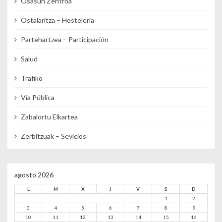
Osasun Zentroa
Ostalaritza – Hostelería
Partehartzea – Participación
Salud
Trafiko
Vía Pública
Zabalortu Elkartea
Zerbitzuak – Sevicios
agosto 2026
L
M
X
J
V
S
D
1
2
3
4
5
6
7
8
9
10
11
12
13
14
15
16