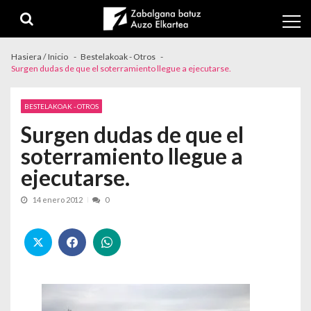
Skip to navigation
Skip to content
Hasiera / Inicio
Bestelakoak - Otros
Surgen dudas de que el soterramiento llegue a ejecutarse.
BESTELAKOAK - OTROS
Surgen dudas de que el
soterramiento llegue a
ejecutarse.
14 enero 2012
0