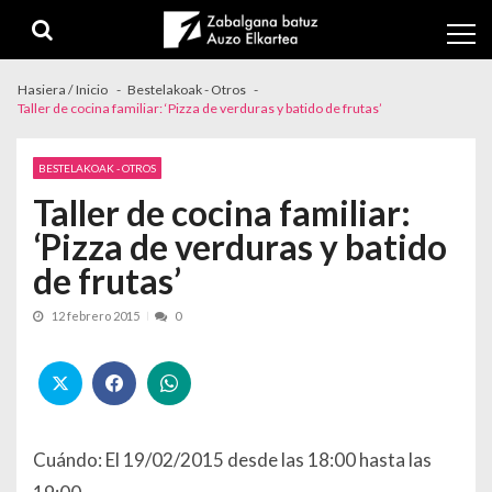
Skip to navigation
Skip to content
Hasiera / Inicio
Bestelakoak - Otros
Taller de cocina familiar: ‘Pizza de verduras y batido de frutas’
BESTELAKOAK - OTROS
Taller de cocina familiar:
‘Pizza de verduras y batido
de frutas’
12 febrero 2015
0
Cuándo: El 19/02/2015 desde las 18:00 hasta las