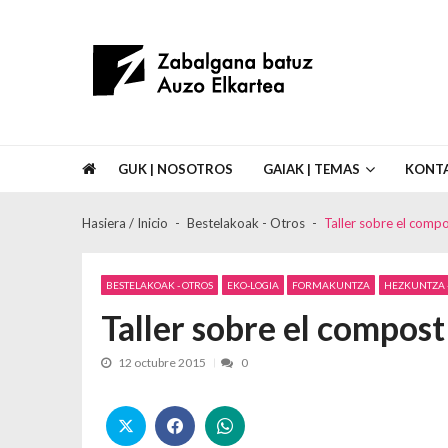
Skip to navigation
Skip to content
Asociación de Vecinos Zabalgana Bat
GUK | NOSOTROS
GAIAK | TEMAS
KONT
Hasiera / Inicio
Bestelakoak - Otros
Taller sobre el comp
BESTELAKOAK - OTROS
EKO-LOGIA
FORMAKUNTZA
HEZKUNTZA 
Taller sobre el compos
12 octubre 2015
0