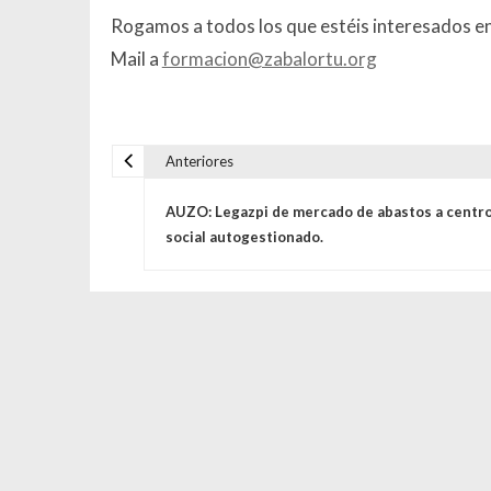
Rogamos a todos los que estéis interesados en a
Mail a
formacion@zabalortu.org
Anteriores
Navegación de entrada
AUZO: Legazpi de mercado de abastos a centr
social autogestionado.