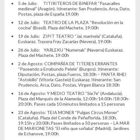
5 de Julio: TITIRITEROS DE BINEFAR “Pasacalles
medieval” (Aragón). Itinerante: San Prudencio, Arca, Dato,
Postas, plaza de España 19.00h
12 de Julio: TEATRO DE LA PLAZA “Revolución en la
cocina” (Brasil). Plaza del Machete, 19:00h
19 de Julio: ZIPIT TEATRO “Jai, marinela” (Cataluña).
Euskaraz. Trasera Fray Zacarías (Nevera), 19:00h
26 de Julio: YARLEKU “Numenak” (Navarra) Euskaraz.
Plaza del Machete, 19:00h
2 de Agosto: COMPAÑÍA DE TITERES ERRANTES
“Paseando a Errabundo Pelele” (Burgos). Itinerante:
Diputación, Postas, plaza Fueros, 18:30h – PANTA RHEI
“Astokillo” (Vitoria-Gasteiz) Euskaraz. Itinerante: San
Prudencio, Arca, Dato, Postas, Virgen Blanca 18:30h
16 de Agosto: Y MEDIO TEATRO “Sie7e” (Andalucía).
Plaza del Marqués de la Alameda, 12:00h-14:00h /18:30h-
20:30h. Pases cada 10 minutos limitados a 15 personas
23 de Agosto: TEIA MONER “Pulgas Circus Moner”
(Cataluña). Plaza del Conde de Peñaflorida, 18:30h,
19:15h y 20:00h.Pases limitados a 50 personas – LA MAR
DE MARIONETAS “El niño que soñaba” (Madrid). Jardines
de Echanove, 19:00h