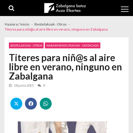
Skip to navigation
Skip to content
Hasiera / Inicio
Bestelakoak - Otros
Titeres para niñ@s al aire libre en verano, ninguno en Zabalgana
BESTELAKOAK - OTROS
NABARMENDUTAKOAK - DESTACADO
Titeres para niñ@s al aire
libre en verano, ninguno en
Zabalgana
18 junio 2015
0