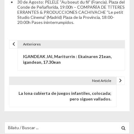
30 de Agosto: PELELE “Au boeut du fil” (Francia). Plaza del
Conde de Peñaflorida, 19:00h – COMPAÑÍA DE TÍTERES
ERRANTES & PRODUCCIONES CACHIVACHE “Le petit
Studio Cinema” (Madrid) Plaza de la Provincia, 18:00-
20:00h Pases ininterrumpidos.
Anteriores
Navegación de entradas
IGANDEAK JAI, Mariturrin : Ekainaren 21ean,
igandean, 17.30ean
Next Article
La lona cubierta de juegos infantiles, colocada;
pero siguen vallados.
Buscar para: