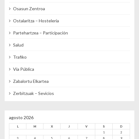
Osasun Zentroa
Ostalaritza – Hostelería
Partehartzea – Participación
Salud
Trafiko
Vía Pública
Zabalortu Elkartea
Zerbitzuak – Sevicios
agosto 2026
L
M
X
J
V
S
D
1
2
3
4
5
6
7
8
9