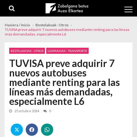
Skip to navigation
Skip to content
Hasiera / Inicio
Bestelakoak - Otros
TUVISA preve adquirir 7 nuevos autobuses mediante renting para las líneas
más demandadas, especialmente L6
BESTELAKOAK - OTROS
GARRAIOAK - TRANSPORTE
TUVISA preve adquirir 7
nuevos autobuses
mediante renting para las
líneas más demandadas,
especialmente L6
25 octubre 2014
0